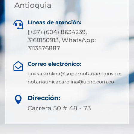
Antioquia
Líneas de atención:

(+57) (604) 8634239,
3168150913, WhatsApp:
3113576887
Correo electrónico:

unicacarolina@supernotariado.gov.co;
notariaunicacarolina@ucnc.com.co
Dirección:

Carrera 50 # 48 - 73