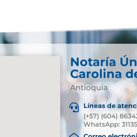
Notaría Ún
Carolina d
Antioquia
Líneas de atenc

(+57) (604) 8634
WhatsApp: 3113
Correo electrón