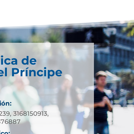
ica de
el Príncipe
ión:
239, 3168150913,
576887
ico: