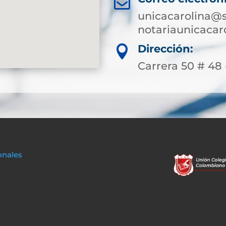

unicacarolina@s
notariaunicaca
Dirección:

Carrera 50 # 48 
onales