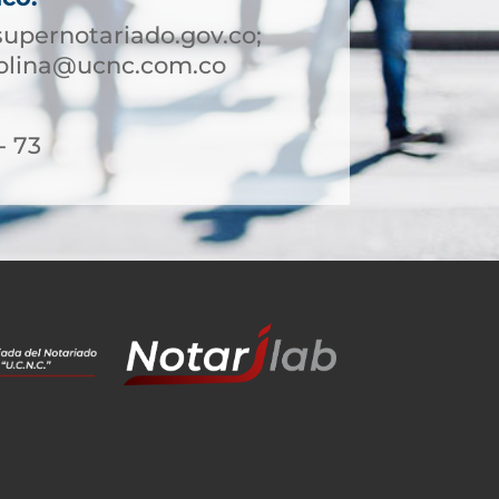
upernotariado.gov.co;
rolina@ucnc.com.co
- 73