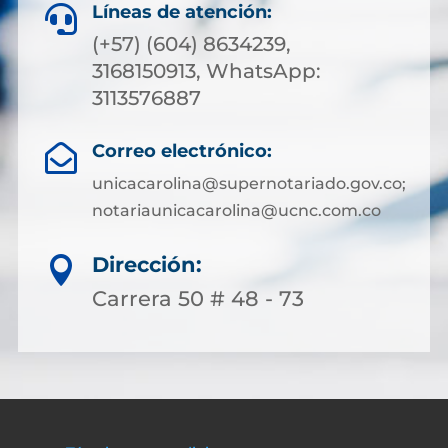
Líneas de atención:

(+57) (604) 8634239,
3168150913, WhatsApp:
3113576887
Correo electrónico:

unicacarolina@supernotariado.gov.co;
notariaunicacarolina@ucnc.com.co
Dirección:

Carrera 50 # 48 - 73