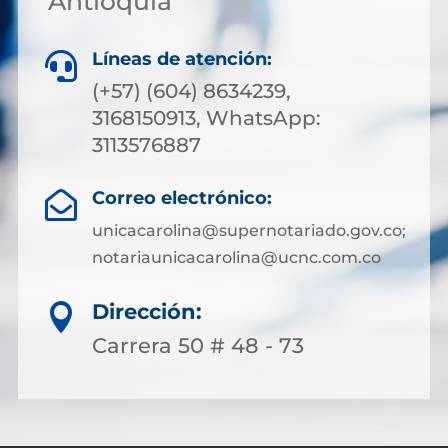
Antioquia
Líneas de atención:

(+57) (604) 8634239,
3168150913, WhatsApp:
3113576887
Correo electrónico:

unicacarolina@supernotariado.gov.co;
notariaunicacarolina@ucnc.com.co
Dirección:

Carrera 50 # 48 - 73