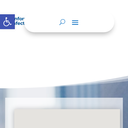
Abrir barra de herramientas
Información sobre decisiones que puede
afectar al público