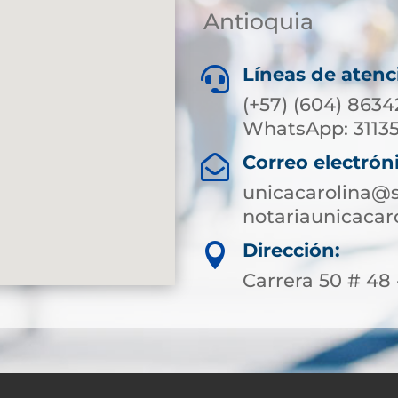
Antioquia
Líneas de atenc

(+57) (604) 8634
WhatsApp: 3113
Correo electrón

unicacarolina@s
notariaunicaca
Dirección:

Carrera 50 # 48 