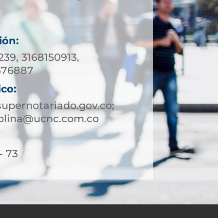
ión:
239, 3168150913,
576887
ico:
upernotariado.gov.co;
rolina@ucnc.com.co
- 73