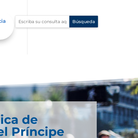
cia
ica de
el Príncipe