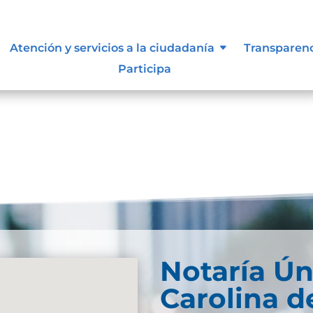
lasificada y reservada
Atención y servicios a la ciudadanía
Transparen
Participa
Notaría Ún
Carolina d