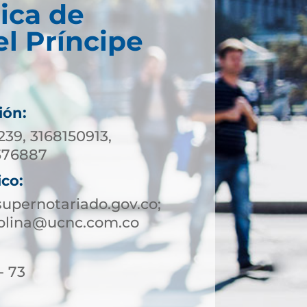
ica de
el Príncipe
ión:
239, 3168150913,
576887
ico:
upernotariado.gov.co;
rolina@ucnc.com.co
- 73