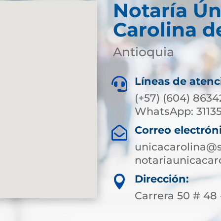
Notaría Ún
Carolina d
Antioquia
Líneas de atenc

(+57) (604) 8634
WhatsApp: 3113
Correo electrón

unicacarolina@s
notariaunicaca
Dirección:

Carrera 50 # 48 