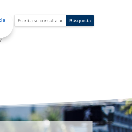
cia
 la
y