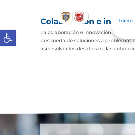
Colaboración e innovac
Inicio
Abrir barra de herramientas
La colaboración e innovación abierta e
búsqueda de soluciones a problemática
así resolver los desafíos de las entida