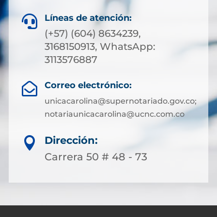
Líneas de atención:

(+57) (604) 8634239,
3168150913, WhatsApp:
3113576887
Correo electrónico:

unicacarolina@supernotariado.gov.co;
notariaunicacarolina@ucnc.com.co
Dirección:

Carrera 50 # 48 - 73