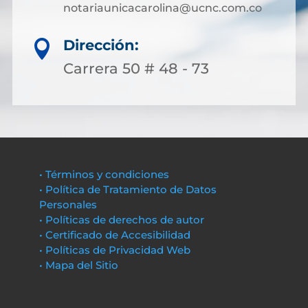
notariaunicacarolina@ucnc.com.co
Dirección:

Carrera 50 # 48 - 73
• Términos y condiciones
• Política de Tratamiento de Datos
Personales
• Políticas de derechos de autor
• Certificado de Accesibilidad
• Políticas de Privacidad Web
• Mapa del Sitio