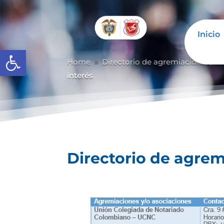
Inicio
Abrir barra de herramientas
Home
Directorio de agremiaciones, as
9
interés
Directorio de agrem