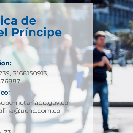
ica de
el Príncipe
ión:
239, 3168150913,
576887
ico:
upernotariado.gov.co;
rolina@ucnc.com.co
- 73