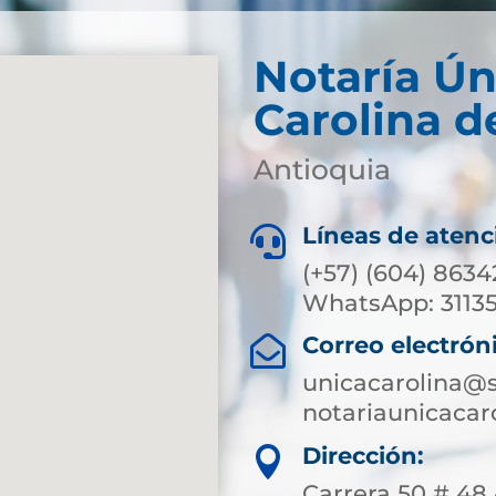
Notaría Ún
Carolina d
Antioquia
Líneas de atenc

(+57) (604) 8634
WhatsApp: 3113
Correo electrón

unicacarolina@s
notariaunicaca
Dirección:

Carrera 50 # 48 